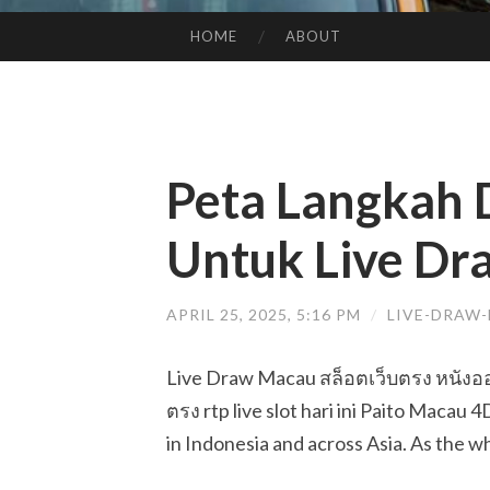
HOME
ABOUT
SKIP TO CONTENT
Peta Langkah 
Untuk Live Dr
APRIL 25, 2025, 5:16 PM
/
LIVE-DRAW
Live Draw Macau สล็อตเว็บตรง หนังออ
ตรง rtp live slot hari ini Paito Macau 4
in Indonesia and across Asia. As the w