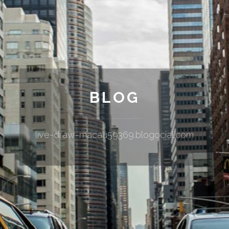
BLOG
live-draw-macau59369.blogocial.com